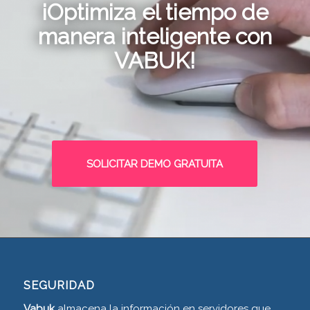
¡Optimiza el tiempo de
manera inteligente con
VABUK!
SOLICITAR DEMO GRATUITA
SEGURIDAD
Vabuk
almacena la información en servidores que